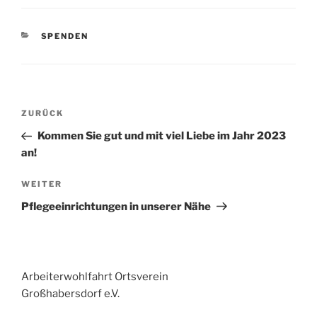
KATEGORIEN
SPENDEN
Beitragsnavigation
Vorheriger
ZURÜCK
Beitrag
Kommen Sie gut und mit viel Liebe im Jahr 2023
an!
Nächster
WEITER
Beitrag
Pflegeeinrichtungen in unserer Nähe
Arbeiterwohlfahrt Ortsverein
Großhabersdorf e.V.