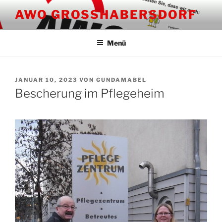
Zum
AWO GROSSHABERSDORF
Inhalt
springen
Menü
VERÖFFENTLICHT
JANUAR 10, 2023
VON
GUNDAMABEL
AM
Bescherung im Pflegeheim