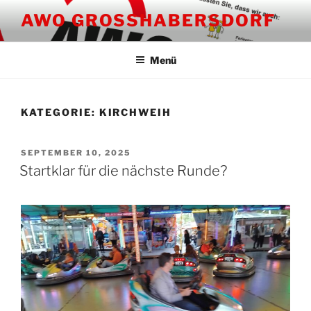
Zum
AWO GROSSHABERSDORF
Inhalt
springen
Menü
KATEGORIE:
KIRCHWEIH
VERÖFFENTLICHT
SEPTEMBER 10, 2025
AM
Startklar für die nächste Runde?