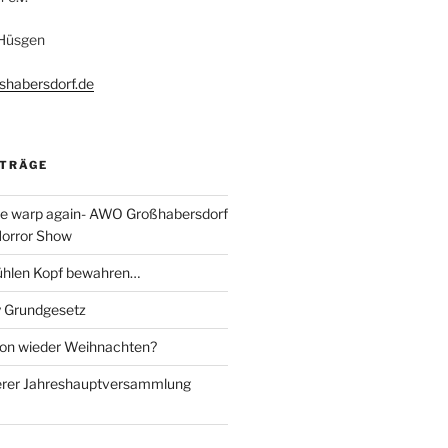
-Hüsgen
shabersdorf.de
ITRÄGE
ime warp again- AWO Großhabersdorf
Horror Show
ühlen Kopf bewahren…
y Grundgesetz
chon wieder Weihnachten?
erer Jahreshauptversammlung