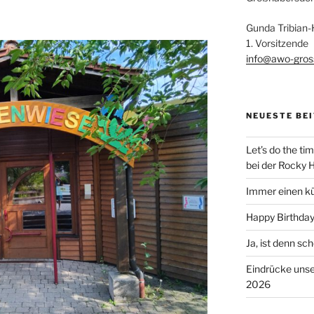
Gunda Tribian
1. Vorsitzende
info@awo-gros
NEUESTE BE
Let’s do the t
bei der Rocky 
Immer einen k
Happy Birthda
Ja, ist denn s
Eindrücke uns
2026