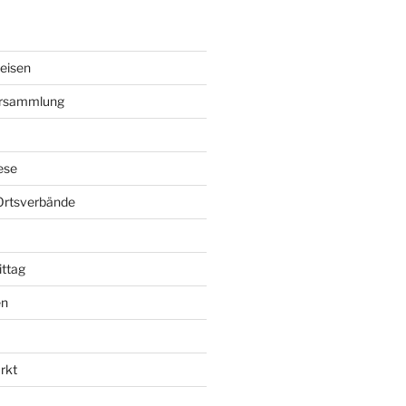
eisen
ersammlung
ese
Ortsverbände
ttag
en
rkt