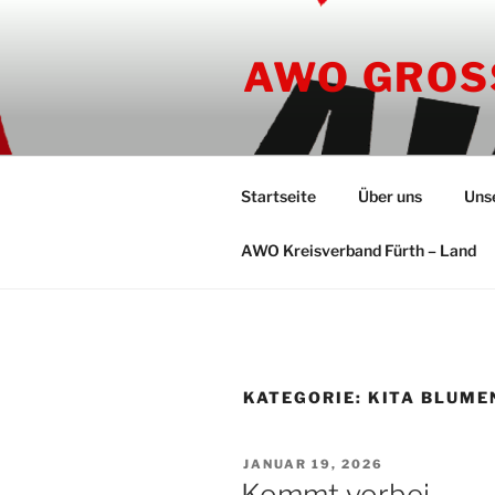
Zum
Inhalt
AWO GROS
springen
Startseite
Über uns
Uns
AWO Kreisverband Fürth – Land
KATEGORIE:
KITA BLUME
VERÖFFENTLICHT
JANUAR 19, 2026
AM
Kommt vorbei