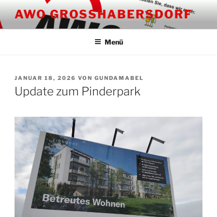
Zum
AWO GROSSHABERSDORF
Inhalt
springen
Menü
VERÖFFENTLICHT
JANUAR 18, 2026
VON
GUNDAMABEL
AM
Update zum Pinderpark