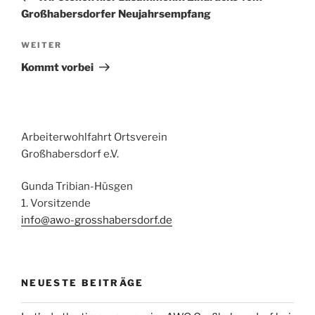
Großhabersdorfer Neujahrsempfang
Nächster
WEITER
Beitrag
Kommt vorbei
Arbeiterwohlfahrt Ortsverein
Großhabersdorf e.V.
Gunda Tribian-Hüsgen
1. Vorsitzende
info@awo-grosshabersdorf.de
NEUESTE BEITRÄGE