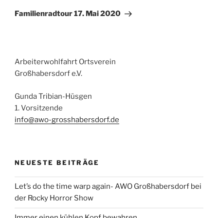
Beitrag
Familienradtour 17. Mai 2020
Arbeiterwohlfahrt Ortsverein
Großhabersdorf e.V.
Gunda Tribian-Hüsgen
1. Vorsitzende
info@awo-grosshabersdorf.de
NEUESTE BEITRÄGE
Let’s do the time warp again- AWO Großhabersdorf bei
der Rocky Horror Show
Immer einen kühlen Kopf bewahren…