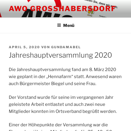
Zum
AWO GROSSHABERSDORF
Inhalt
springen
Menü
VERÖFFENTLICHT
APRIL 5, 2020
VON
GUNDAMABEL
AM
Jahreshauptversammlung 2020
Die Jahreshauptversammlung fand am 8. März 2020
wie geplant in der „Hennafarm“ statt. Anwesend waren
auch Bürgermeister Biegel und seine Frau.
Der Vorstand wurde für seine im vergangenen Jahr
geleistete Arbeit entlastet und auch zwei neue
Mitglieder konnten im Ortsverband begrüßt werden.
Einer der Höhepunkte der Versammlung war die