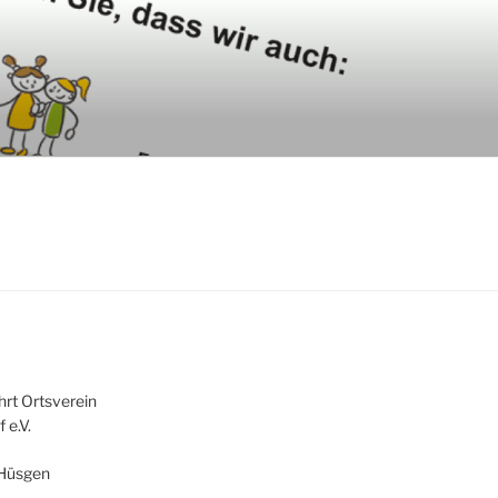
hrt Ortsverein
 e.V.
-Hüsgen