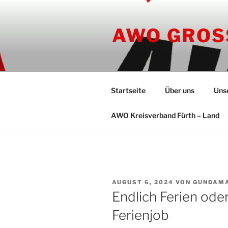
Zum
Inhalt
AWO GROS
springen
Startseite
Über uns
Uns
AWO Kreisverband Fürth – Land
VERÖFFENTLICHT
AUGUST 6, 2024
VON
GUNDAM
AM
Endlich Ferien ode
Ferienjob