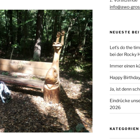
info@awo-gros
NEUESTE BE
Let’s do the t
bei der Rocky 
Immer einen k
Happy Birthda
Ja, ist denn s
Eindrücke uns
2026
KATEGORIEN