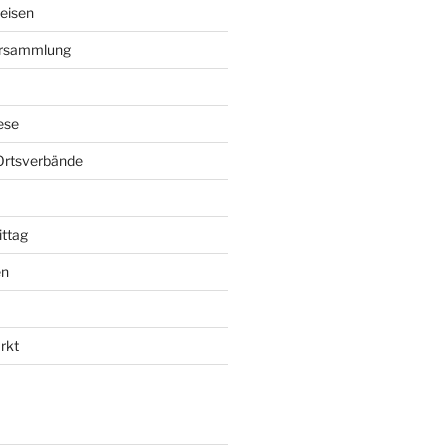
eisen
ersammlung
ese
Ortsverbände
ttag
en
rkt