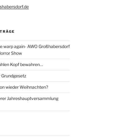
shabersdorf.de
ITRÄGE
ime warp again- AWO Großhabersdorf
Horror Show
ühlen Kopf bewahren…
y Grundgesetz
chon wieder Weihnachten?
erer Jahreshauptversammlung