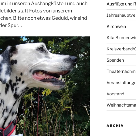
rum in unseren Aushangkästen und auch
Ausflüge und R
debilder statt Fotos von unserem
Jahreshauptv
hen. Bitte noch etwas Geduld, wir sind
 der Spur…
Kirchweih
Kita Blumenwi
Kreisverband/
Spenden
Theaternachmi
Veranstaltung
Vorstand
Weihnachtsma
ARCHIV