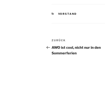
KATEGORIEN
VORSTAND
Beitragsnavigation
Vorheriger
ZURÜCK
Beitrag
AWO ist cool, nicht nur in den
Sommerferien