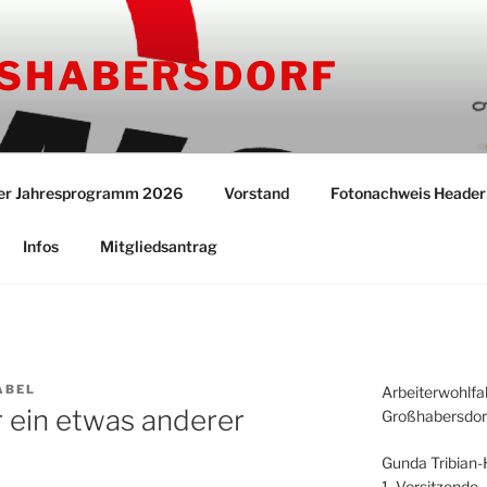
SHABERSDORF
er Jahresprogramm 2026
Vorstand
Fotonachweis Header
Infos
Mitgliedsantrag
ABEL
Arbeiterwohlfa
r ein etwas anderer
Großhabersdorf
Gunda Tribian
1. Vorsitzende