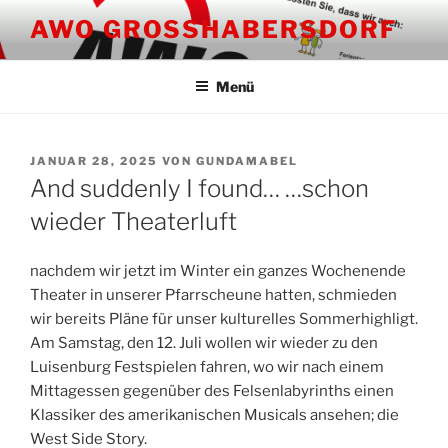
Zum
AWO GROSSHABERSDORF
Inhalt
springen
Menü
VERÖFFENTLICHT
JANUAR 28, 2025
VON
GUNDAMABEL
AM
And suddenly I found… …schon
wieder Theaterluft
nachdem wir jetzt im Winter ein ganzes Wochenende
Theater in unserer Pfarrscheune hatten, schmieden
wir bereits Pläne für unser kulturelles Sommerhighligt.
Am Samstag, den 12. Juli wollen wir wieder zu den
Luisenburg Festspielen fahren, wo wir nach einem
Mittagessen gegenüber des Felsenlabyrinths einen
Klassiker des amerikanischen Musicals ansehen; die
West Side Story.