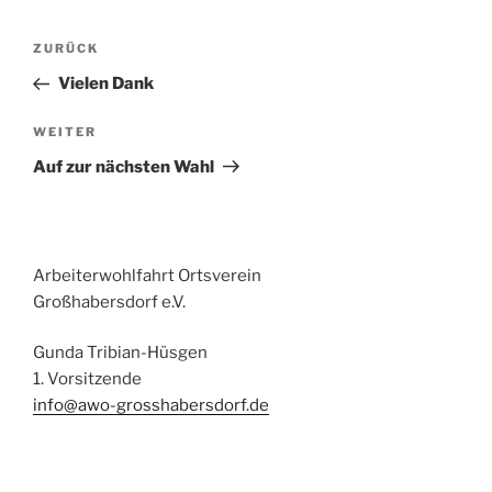
Beitragsnavigation
Vorheriger
ZURÜCK
Beitrag
Vielen Dank
Nächster
WEITER
Beitrag
Auf zur nächsten Wahl
Arbeiterwohlfahrt Ortsverein
Großhabersdorf e.V.
Gunda Tribian-Hüsgen
1. Vorsitzende
info@awo-grosshabersdorf.de